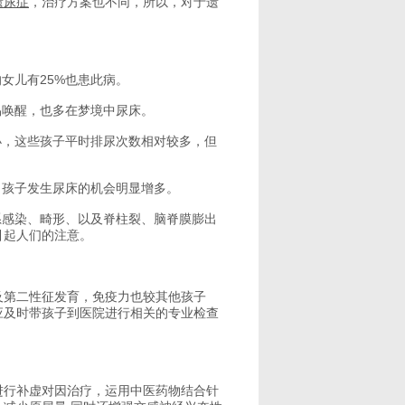
遗尿症
，治疗方案也不同，所以，对于遗
。
女儿有25%也患此病。
易唤醒，也多在梦境中尿床。
小，这些孩子平时排尿次数相对较多，但
，孩子发生尿床的机会明显增多。
系感染、畸形、以及脊柱裂、脑脊膜膨出
引起人们的注意。
及第二性征发育，免疫力也较其他孩子
应及时带孩子到医院进行相关的专业检查
行补虚对因治疗，运用中医药物结合针