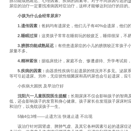
胱功能成熟延迟、心理因素、疾病的因素等。对于不同原因引起的
尿症的治疗一定要找准病因对症治疗，这样才能够达到治疗的目的
小孩为什么会经常尿床?
1.遗传因素：
爸妈均有遗尿史，他们儿子有40%会遗尿，他们的
2.睡眠过深：
这类孩子常常在睡前玩的较疲乏，睡得很深，不
3.膀胱功能成熟延迟：
有些患遗尿症的小儿的膀胱较正常孩子
尿量不多。
4.精神紧张：
据临床统计，家庭不合、惨遭虐待、升学考试前
5.疾病的因素：
由器质性疾病引起遗尿的情况并不多见。泌尿
等可引起遗尿。另外，无症状性细菌尿和高钙尿也会引起遗尿，应
小疾病大困扰 及早治疗好
沈阳六一儿童医院医生提醒：
长期尿床不仅会影响孩子的智商
低，还会影响孩子的发育和身心健康。孩子家长在发现孩子尿床时
和治疗，以免耽误孩子一生。
5轴4位3维——止遗方法 快速止遗 不出现
该治疗针对因肾虚、脾肺气虚、及其它各种因素引起的遗尿症进