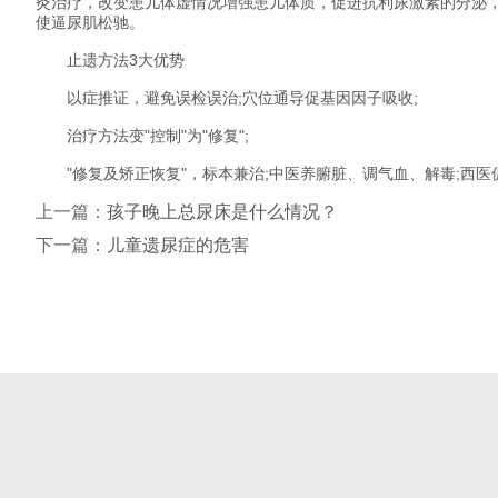
灸治疗，改变患儿体虚情况增强患儿体质，促进抗利尿激素的分泌，
使逼尿肌松驰。
止遗方法3大优势
以症推证，避免误检误治;穴位通导促基因因子吸收;
治疗方法变"控制"为"修复";
"修复及矫正恢复"，标本兼治;中医养腑脏、调气血、解毒;西医
上一篇：
孩子晚上总尿床是什么情况？
下一篇：
儿童遗尿症的危害