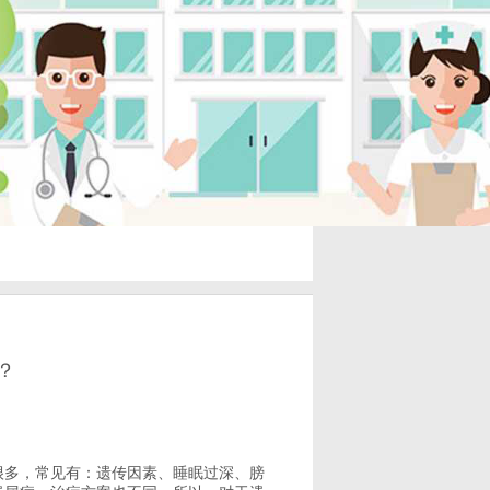
？
很多，常见有：遗传因素、睡眠过深、膀